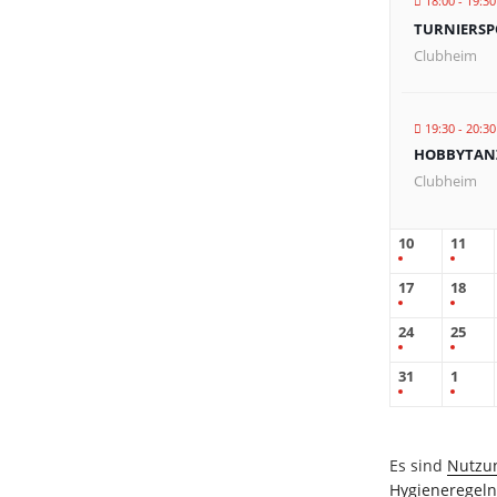
18:00 - 19:30
TURNIERSP
Clubheim
19:30 - 20:30
HOBBYTANZ
Clubheim
10
11
17
18
24
25
31
1
Es sind
Nutzu
Hygieneregel