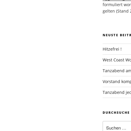
formuliert wor
gelten (Stand 
NEUSTE BEIT
Hitzefrei !
West Coast Wo
Tanzabend am
Vorstand komp
Tanzabend jed
DURCHSUCHE