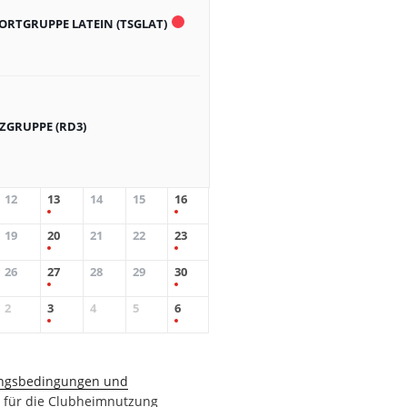
ORTGRUPPE LATEIN (TSGLAT)
GRUPPE (RD3)
12
13
14
15
16
19
20
21
22
23
26
27
28
29
30
2
3
4
5
6
ngsbedingungen und
n
für die Clubheimnutzung