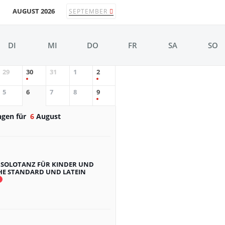
AUGUST 2026
SEPTEMBER
DI
MI
DO
FR
SA
SO
29
30
31
1
2
5
6
7
8
9
ngen für
6
August
 SOLOTANZ FÜR KINDER UND
HE STANDARD UND LATEIN