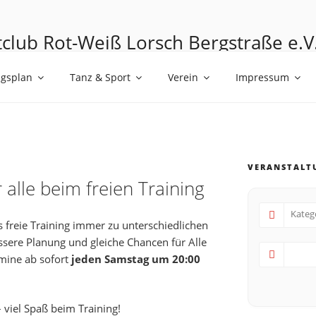
club Rot-Weiß Lorsch Bergstraße e.V
umen mit den Füßen
ngsplan
Tanz & Sport
Verein
Impressum
VERANSTALT
 alle beim freien Training
s freie Training immer zu unterschiedlichen
ssere Planung und gleiche Chancen für Alle
mine ab sofort
jeden Samstag um 20:00
– viel Spaß beim Training!