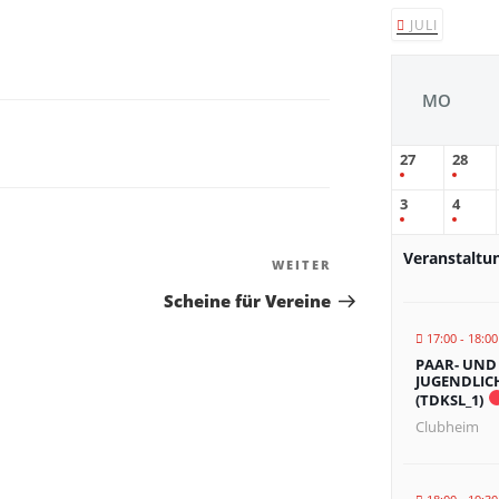
JULI
MO
27
28
3
4
Veranstaltu
WEITER
Scheine für Vereine
17:00 - 18:00
PAAR- UND
JUGENDLIC
(TDKSL_1)
Clubheim