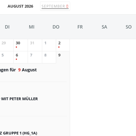
AUGUST 2026
SEPTEMBER
DI
MI
DO
FR
SA
SO
29
30
31
1
2
5
6
7
8
9
ngen für
9
August
MIT PETER MÜLLER
 GRUPPE 1 (HG_1A)