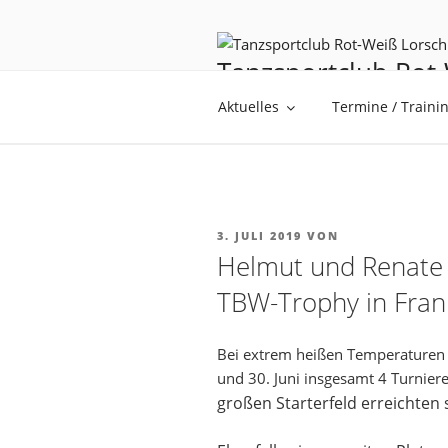
Tanzsportclub Rot-
Tanzen ist Träumen mit den F
Aktuelles
Termine / Traini
3. JULI 2019
VON
Helmut und Renate R
TBW-Trophy in Fran
Bei extrem heißen Temperaturen 
und 30. Juni insgesamt 4 Turnier
großen Starterfeld erreichten si