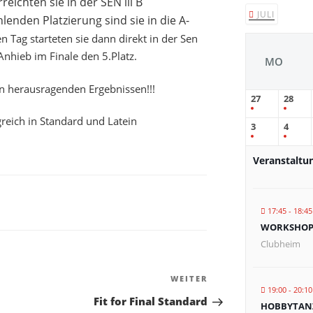
reichten sie in der SEN lll B
JULI
hlenden Platzierung sind sie in die A-
n Tag starteten sie dann direkt in der Sen
Anhieb im Finale den 5.Platz.
MO
n herausragenden Ergebnissen!!!
27
28
3
4
Veranstaltu
17:45 - 18:45
WORKSHOP 
Clubheim
WEITER
19:00 - 20:10
Fit for Final Standard
HOBBYTANZ