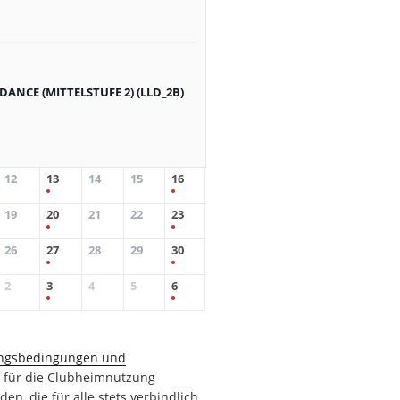
 DANCE (MITTELSTUFE 2) (LLD_2B)
12
13
14
15
16
19
20
21
22
23
26
27
28
29
30
2
3
4
5
6
ngsbedingungen und
n
für die Clubheimnutzung
den, die für alle stets verbindlich