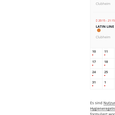
Clubheim
20:15 - 21:15
LATIN LINE
Clubheim
10
11
17
18
24
25
31
1
Es sind
Nutzu
Hygieneregel
formuliert wor