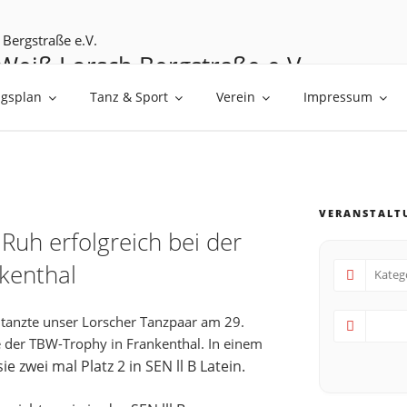
Weiß Lorsch Bergstraße e.V.
üßen
ngsplan
Tanz & Sport
Verein
Impressum
VERANSTALT
uh erfolgreich bei der
kenthal
tanzte unser Lorscher Tanzpaar am 29.
e der TBW-Trophy in Frankenthal. In einem
e zwei mal Platz 2 in SEN ll B Latein.