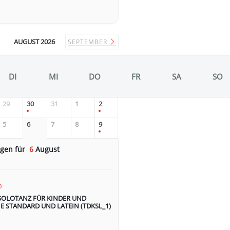
AUGUST 2026
SEPTEMBER
DI
MI
DO
FR
SA
SO
29
30
31
1
2
5
6
7
8
9
ngen für
6
August
0
SOLOTANZ FÜR KINDER UND
E STANDARD UND LATEIN (TDKSL_1)