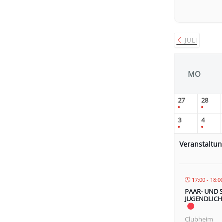
JULI
MO
27
28
3
4
Veranstaltu
17:00 - 18:0
PAAR- UND 
JUGENDLICH
Clubheim