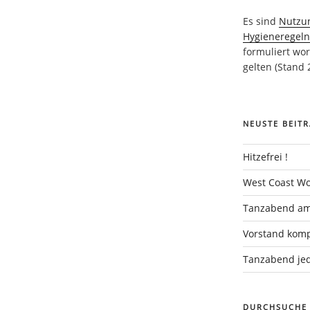
Es sind
Nutzu
Hygieneregel
formuliert wor
gelten (Stand 
NEUSTE BEITR
Hitzefrei !
West Coast Wo
Tanzabend am
Vorstand komp
Tanzabend jed
DURCHSUCHE 