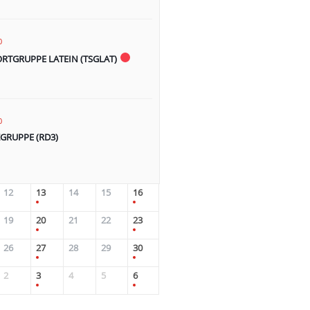
0
RTGRUPPE LATEIN (TSGLAT)
0
GRUPPE (RD3)
12
13
14
15
16
19
20
21
22
23
26
27
28
29
30
2
3
4
5
6