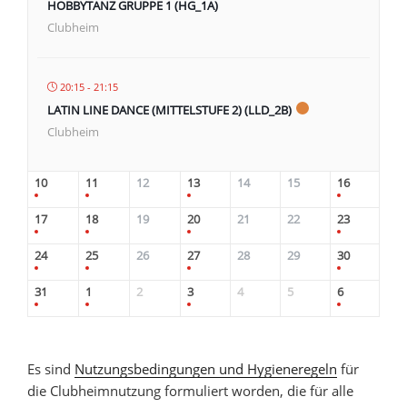
HOBBYTANZ GRUPPE 1 (HG_1A)
Clubheim
20:15 - 21:15
LATIN LINE DANCE (MITTELSTUFE 2) (LLD_2B)
Clubheim
10
11
12
13
14
15
16
17
18
19
20
21
22
23
24
25
26
27
28
29
30
31
1
2
3
4
5
6
Es sind
Nutzungsbedingungen und Hygieneregeln
für
die Clubheimnutzung formuliert worden, die für alle