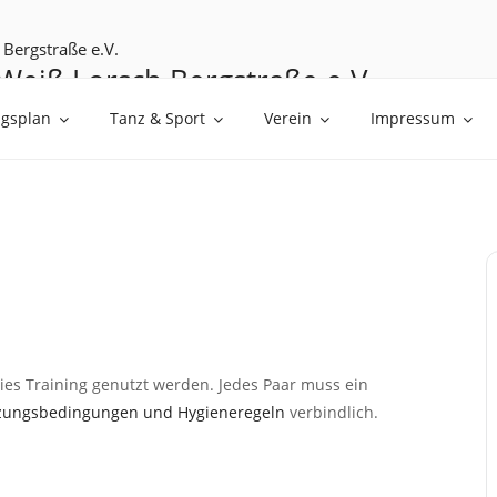
Weiß Lorsch Bergstraße e.V.
üßen
ngsplan
Tanz & Sport
Verein
Impressum
es Training genutzt werden. Jedes Paar muss ein
zungsbedingungen und Hygieneregeln
verbindlich.