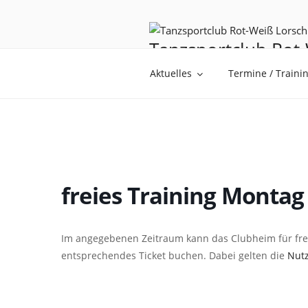
Tanzsportclub Rot-
Tanzen ist Träumen mit den F
Aktuelles
Termine / Traini
freies Training Montag
Im angegebenen Zeitraum kann das Clubheim für frei
entsprechendes Ticket buchen. Dabei gelten die
Nut