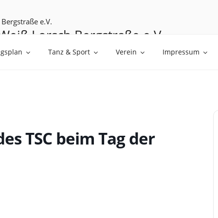
Weiß Lorsch Bergstraße e.V.
üßen
ngsplan
Tanz & Sport
Verein
Impressum
des TSC beim Tag der