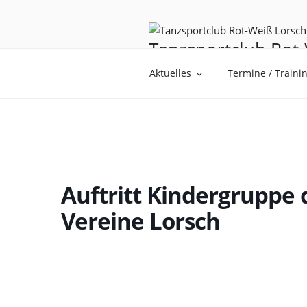
Tanzsportclub Rot-
Tanzen ist Träumen mit den F
Aktuelles
Termine / Traini
Auftritt Kindergruppe 
Vereine Lorsch